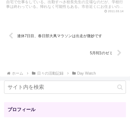
自宅で仕事をしている。出勤すべき校長先生の立場なのだが、学校行
事は終わっている。帰れなく可能性もある。市谷近くにお住まいの石
島先生（副主任）と久留宮くんに、現場対応は任せている。
2011.03.14
連休7日目、春日部大凧マラソンは出走が微妙です
5月8日のゼミ
ホーム
日々の活動記録
Day Watch
プロフィール