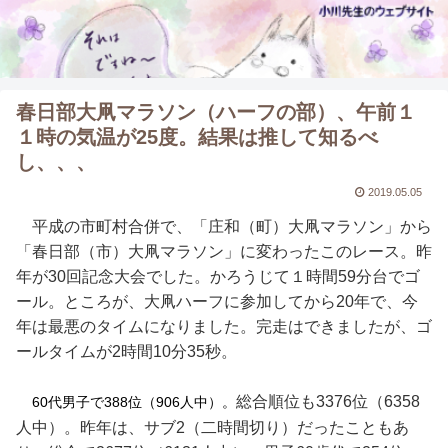
春日部大凧マラソン（ハーフの部）、午前１
１時の気温が25度。結果は推して知るべ
し、、、
2019.05.05
平成の市町村合併で、「庄和（町）大凧マラソン」から
「春日部（市）大凧マラソン」に変わったこのレース。昨
年が30回記念大会でした。かろうじて１時間59分台でゴ
ール。ところが、大凧ハーフに参加してから20年で、今
年は最悪のタイムになりました。完走はできましたが、ゴ
ールタイムが2時間10分35秒。
総合順位も3376位（6358
60代男子で388位（906人中）。
人中）。昨年は、サブ2（二時間切り）だったこともあ