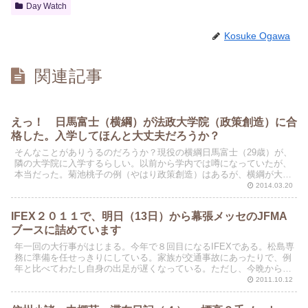
Day Watch
Kosuke Ogawa
関連記事
えっ！ 日馬富士（横綱）が法政大学院（政策創造）に合
格した。入学してほんと大丈夫だろうか？
そんなことがありうるのだろうか？現役の横綱日馬富士（29歳）が、
隣の大学院に入学するらしい。以前から学内では噂になっていたが、
本当だった。菊池桃子の例（やはり政策創造）はあるが、横綱が大学
院に合格したのははじめてだろう。大丈夫かな。相撲部の...
2014.03.20
IFEX２０１１で、明日（13日）から幕張メッセのJFMA
ブースに詰めています
年一回の大行事がはじまる。今年で８回目になるIFEXである。松島専
務に準備を任せっきりにしている。家族が交通事故にあったりで、例
年と比べてわたし自身の出足が遅くなっている。ただし、今晩から
は、JFMAブースに3日間詰めている。
2011.10.12