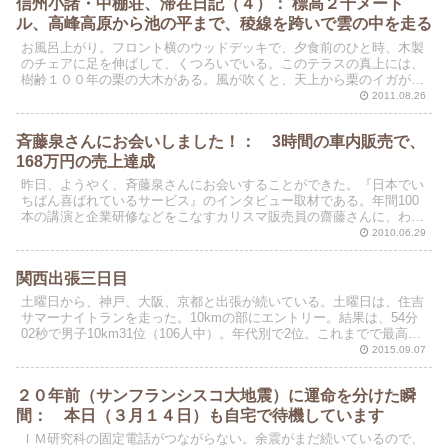
信州小諸・中棚荘、滞在日記（４）： 標高２千メート
ル、高峰高原から池の平まで、稜線を跨いで雲の中を走る
お風呂上がり。フロント横のウッドデッキで、夕食前のひと時、木製
のチェアに足を伸ばして、くつろいでいる。このテラスの真上には、
樹齢１００年の栗の大木がある。風が吹くと、天上から栗のイガが落
下して地面に当たる。
2011.08.26
斉藤泉さんにお会いしました！： 3時間の車内販売で、
168万円の売上達成
昨日、ようやく、斉藤泉さんにお会いすることができた。『日本でい
ちばん喜ばれているサービス』のインタビュー取材である。年間100
本の講演と企業研修などをこなすカリスマ販売員の齋藤さんに、わざ
わざ法政大学の小川研究室まで来ていただいた。
2010.06.29
関西出張三日目
土曜日から、神戸、大阪、京都と出張が続いている。土曜日は、住吉
サマーナイトランを走った。10kmの部にエントリー。結果は、54分
02秒で男子10km31位（106人中）。年代別で2位。これまでで最高の
順位だった。おまけは、孫のサラが応援に来...
2015.09.07
２０年前（サンフランシスコ大地震）に運命を分けた瞬
間： 本日（３月１４日）も自宅で待機しています
ＩＭ研究科の固定電話がつながらない。余震がまだ続いているので、