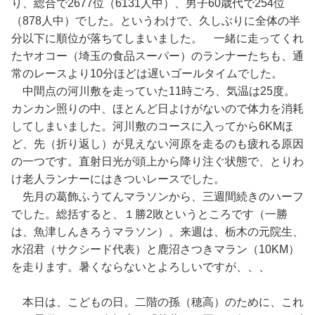
り、総合で2677位（6131人中）、男子60歳代で254位
（878人中）でした。というわけで、久しぶりに全体の半
分以下に順位が落ちてしまいました。 一緒に走ってくれ
たヤオコー（埼玉の食品スーパー）のランナーたちも、通
常のレースより10分ほどは遅いゴールタイムでした。
中間点の河川敷を走っていた11時ごろ、気温は25度。
カンカン照りの中、ほとんど日よけがないので体力を消耗
してしまいました。河川敷のコースに入ってから6KMほ
ど、先（折り返し）が見えない河原を走るのも疲れる原因
の一つです。直射日光が頭上から降り注ぐ状態で、とりわ
け老人ランナーにはきついレースでした。
先月の葛飾ふうてんマラソンから、三週間続きのハーフ
でした。総括すると、１勝2敗というところです（一勝
は、魚津しんきろうマラソン）。来週は、栃木の元院生、
水沼君（サクシード代表）と鹿沼さつきマラン（10KM）
を走ります。暑くならないとよろしいですが、、、
本日は、こどもの日。二階の孫（穂高）のために、これ